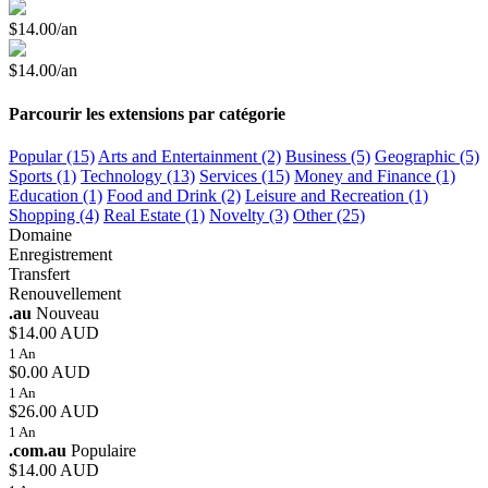
$14.00/an
$14.00/an
Parcourir les extensions par catégorie
Popular (15)
Arts and Entertainment (2)
Business (5)
Geographic (5)
Sports (1)
Technology (13)
Services (15)
Money and Finance (1)
Education (1)
Food and Drink (2)
Leisure and Recreation (1)
Shopping (4)
Real Estate (1)
Novelty (3)
Other (25)
Domaine
Enregistrement
Transfert
Renouvellement
.au
Nouveau
$14.00 AUD
1 An
$0.00 AUD
1 An
$26.00 AUD
1 An
.com.au
Populaire
$14.00 AUD