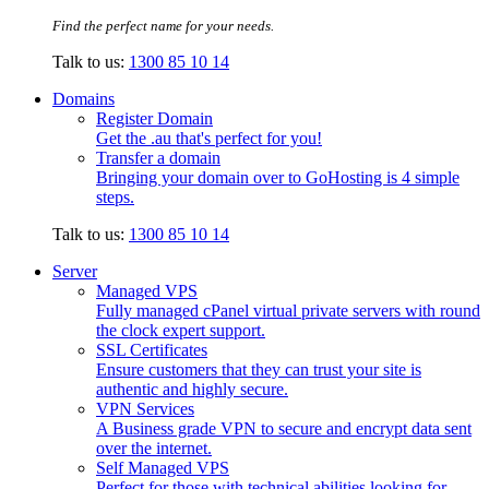
Find the perfect name for your needs.
Talk to us:
1300 85 10 14
Domains
Register Domain
Get the .au that's perfect for you!
Transfer a domain
Bringing your domain over to GoHosting is 4 simple
steps.
Talk to us:
1300 85 10 14
Server
Managed VPS
Fully managed cPanel virtual private servers with round
the clock expert support.
SSL Certificates
Ensure customers that they can trust your site is
authentic and highly secure.
VPN Services
A Business grade VPN to secure and encrypt data sent
over the internet.
Self Managed VPS
Perfect for those with technical abilities looking for