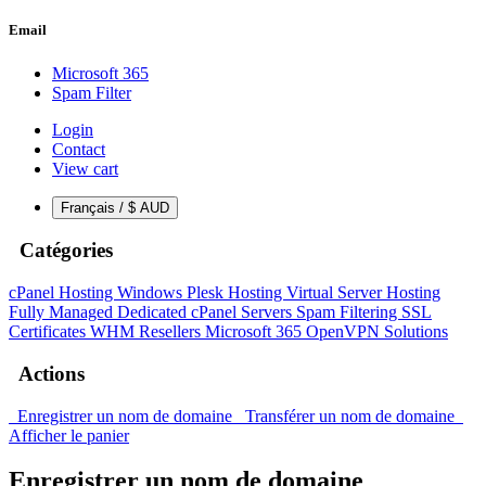
Email
Microsoft 365
Spam Filter
Login
Contact
View cart
Français / $ AUD
Catégories
cPanel Hosting
Windows Plesk Hosting
Virtual Server Hosting
Fully Managed Dedicated cPanel Servers
Spam Filtering
SSL
Certificates
WHM Resellers
Microsoft 365
OpenVPN Solutions
Actions
Enregistrer un nom de domaine
Transférer un nom de domaine
Afficher le panier
Enregistrer un nom de domaine