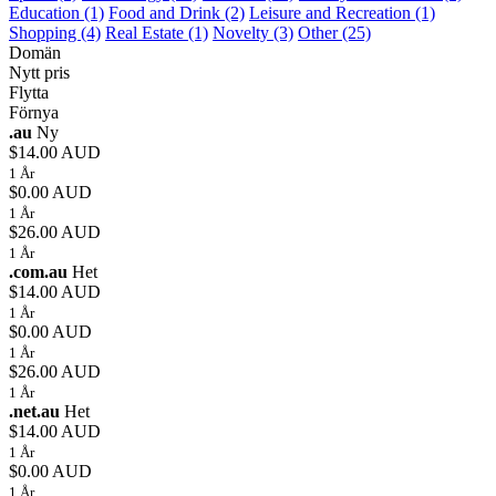
Education (1)
Food and Drink (2)
Leisure and Recreation (1)
Shopping (4)
Real Estate (1)
Novelty (3)
Other (25)
Domän
Nytt pris
Flytta
Förnya
.au
Ny
$14.00 AUD
1 År
$0.00 AUD
1 År
$26.00 AUD
1 År
.com.au
Het
$14.00 AUD
1 År
$0.00 AUD
1 År
$26.00 AUD
1 År
.net.au
Het
$14.00 AUD
1 År
$0.00 AUD
1 År