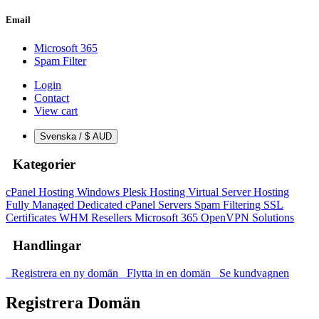
Email
Microsoft 365
Spam Filter
Login
Contact
View cart
Svenska / $ AUD
Kategorier
cPanel Hosting
Windows Plesk Hosting
Virtual Server Hosting
Fully Managed Dedicated cPanel Servers
Spam Filtering
SSL
Certificates
WHM Resellers
Microsoft 365
OpenVPN Solutions
Handlingar
Registrera en ny domän
Flytta in en domän
Se kundvagnen
Registrera Domän