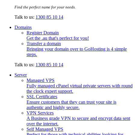
Find the perfect name for your needs.
Talk to us:
1300 85 10 14
Domains
Register Domain
Get the .au that's perfect for you!
Transfer a domain
Bringing your domain over to GoHosting is 4 simple
steps.
Talk to us:
1300 85 10 14
Server
Managed VPS
Fully managed cPanel virtual private servers with round
the clock expert support.
SSL Certificates
Ensure customers that they can trust your site is
authentic and highly secure.
VPN Services
A Business grade VPN to secure and encrypt data sent
over the internet.
Self Managed VPS
Perfect for those with technical abilities looking for