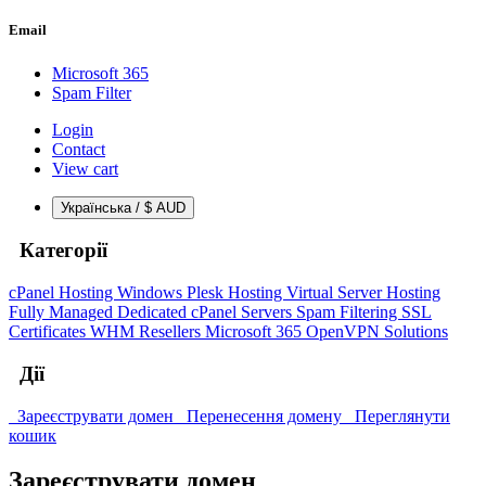
Email
Microsoft 365
Spam Filter
Login
Contact
View cart
Українська / $ AUD
Категорії
cPanel Hosting
Windows Plesk Hosting
Virtual Server Hosting
Fully Managed Dedicated cPanel Servers
Spam Filtering
SSL
Certificates
WHM Resellers
Microsoft 365
OpenVPN Solutions
Дії
Зареєструвати домен
Перенесення домену
Переглянути
кошик
Зареєструвати домен