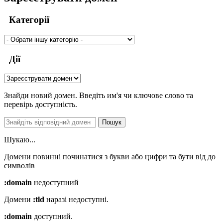
Категорії
Дії
Знайди новий домен. Введіть им'я чи ключове слово та
перевірь доступність.
Пошук
Шукаю...
Домени повинні починатися з букви або цифри
та бути від
до
символів
:domain
недоступний
Домени
:tld
наразі недоступні.
:domain
доступний.