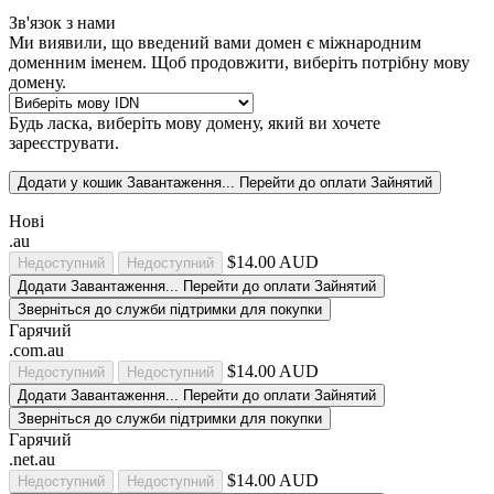
Зв'язок з нами
Ми виявили, що введений вами домен є міжнародним
доменним іменем. Щоб продовжити, виберіть потрібну мову
домену.
Будь ласка, виберіть мову домену, який ви хочете
зареєструвати.
Додати у кошик
Завантаження...
Перейти до оплати
Зайнятий
Нові
.au
$14.00 AUD
Недоступний
Недоступний
Додати
Завантаження...
Перейти до оплати
Зайнятий
Зверніться до служби підтримки для покупки
Гарячий
.com.au
$14.00 AUD
Недоступний
Недоступний
Додати
Завантаження...
Перейти до оплати
Зайнятий
Зверніться до служби підтримки для покупки
Гарячий
.net.au
$14.00 AUD
Недоступний
Недоступний