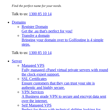
Find the perfect name for your needs.
Talk to us:
1300 85 10 14
Domains
Register Domain
Get the .au that's perfect for you!
Transfer a domain
Bringing your domain over to GoHosting is 4 simple
steps.
Talk to us:
1300 85 10 14
Server
Managed VPS
Fully managed cPanel virtual private servers with round
the clock expert support.
SSL Certificates
Ensure customers that they can trust your site is
authentic and highly secure.
VPN Services
A Business grade VPN to secure and encrypt data sent
over the internet.
Self Managed VPS
Perfect for those with technical abilities looking for