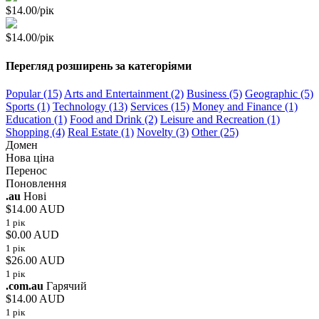
$14.00/рік
$14.00/рік
Перегляд розширень за категоріями
Popular (15)
Arts and Entertainment (2)
Business (5)
Geographic (5)
Sports (1)
Technology (13)
Services (15)
Money and Finance (1)
Education (1)
Food and Drink (2)
Leisure and Recreation (1)
Shopping (4)
Real Estate (1)
Novelty (3)
Other (25)
Домен
Нова ціна
Перенос
Поновлення
.au
Нові
$14.00 AUD
1 рік
$0.00 AUD
1 рік
$26.00 AUD
1 рік
.com.au
Гарячий
$14.00 AUD
1 рік