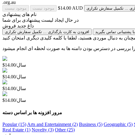
.org.au
$14.00 AUD
رگذاری
تکمیل سفارش
تکراری
موجود نیست
موجود نیست
نام های پیشنهادی
در حال ایجاد لیست پیشنهادی برای شما
داغ
جدید
فروش
ا پشتیبانی تماس بگیرید
افزودن به کارت
بارگذاری ...
تکمیل سفارش
تکراری
نان به دنبال موردی هستید، لطفا با کلمه کلیدی دیگری امتحان کنید
زیرا بررسی در دسترس بودن دامنه ها به صورت لحظه ای انجام میشود
$14.00/سال
$14.00/سال
$14.00/سال
$14.00/سال
مرور افزونه ها بر اساس دسته
Popular (15)
Arts and Entertainment (2)
Business (5)
Geographic (5)
Real Estate (1)
Novelty (3)
Other (25)