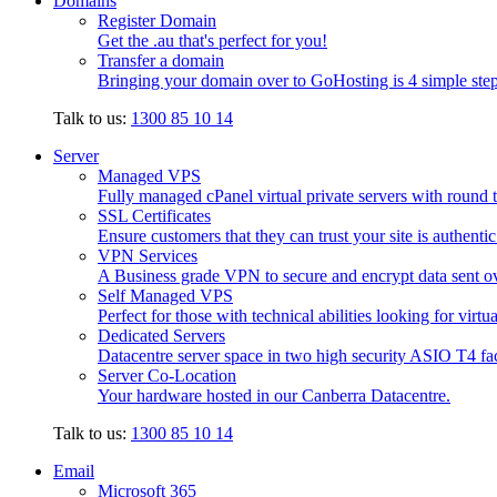
Domains
Register Domain
Get the .au that's perfect for you!
Transfer a domain
Bringing your domain over to GoHosting is 4 simple step
Talk to us:
1300 85 10 14
Server
Managed VPS
Fully managed cPanel virtual private servers with round t
SSL Certificates
Ensure customers that they can trust your site is authenti
VPN Services
A Business grade VPN to secure and encrypt data sent ove
Self Managed VPS
Perfect for those with technical abilities looking for virtu
Dedicated Servers
Datacentre server space in two high security ASIO T4 faci
Server Co-Location
Your hardware hosted in our Canberra Datacentre.
Talk to us:
1300 85 10 14
Email
Microsoft 365