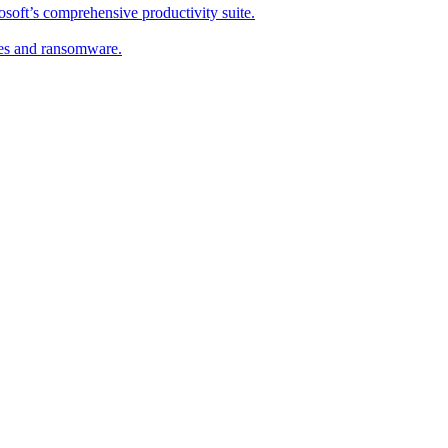
soft’s comprehensive productivity suite.
ses and ransomware.