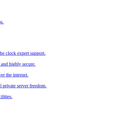
s.
he clock expert support.
c and highly secure.
r the internet.
al private server freedom.
lities.