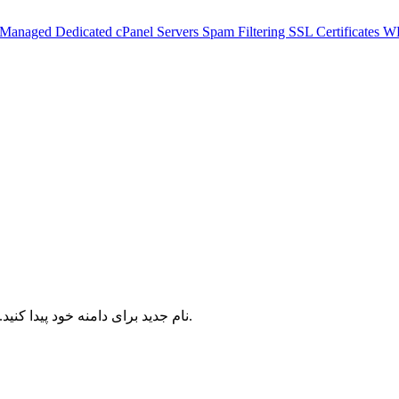
 Managed Dedicated cPanel Servers
Spam Filtering
SSL Certificates
WH
نام جدید برای دامنه خود پیدا کنید. نام دامنه یا کلید واژه ای را وارد کنید تا امکان ثبت آن را بررسی کنیم.