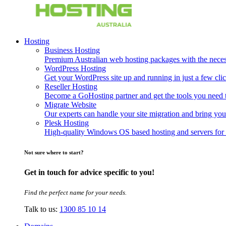
Hosting
Business Hosting
Premium Australian web hosting packages with the necessa
WordPress Hosting
Get your WordPress site up and running in just a few clic
Reseller Hosting
Become a GoHosting partner and get the tools you need to
Migrate Website
Our experts can handle your site migration and bring you
Plesk Hosting
High-quality Windows OS based hosting and servers for 
Not sure where to start?
Get in touch for advice specific to you!
Find the perfect name for your needs.
Talk to us:
1300 85 10 14