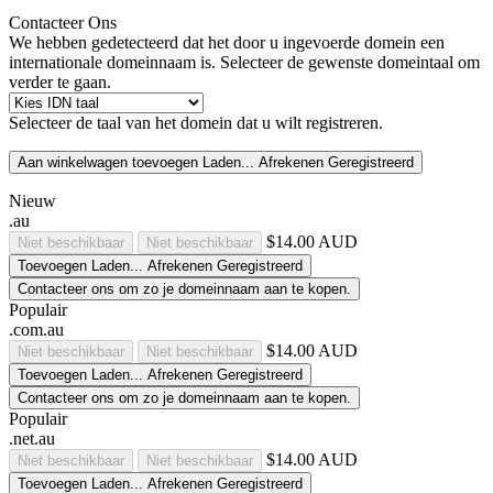
Contacteer Ons
We hebben gedetecteerd dat het door u ingevoerde domein een
internationale domeinnaam is. Selecteer de gewenste domeintaal om
verder te gaan.
Selecteer de taal van het domein dat u wilt registreren.
Aan winkelwagen toevoegen
Laden...
Afrekenen
Geregistreerd
Nieuw
.au
$14.00 AUD
Niet beschikbaar
Niet beschikbaar
Toevoegen
Laden...
Afrekenen
Geregistreerd
Contacteer ons om zo je domeinnaam aan te kopen.
Populair
.com.au
$14.00 AUD
Niet beschikbaar
Niet beschikbaar
Toevoegen
Laden...
Afrekenen
Geregistreerd
Contacteer ons om zo je domeinnaam aan te kopen.
Populair
.net.au
$14.00 AUD
Niet beschikbaar
Niet beschikbaar
Toevoegen
Laden...
Afrekenen
Geregistreerd