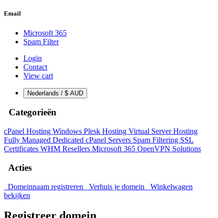
Email
Microsoft 365
Spam Filter
Login
Contact
View cart
Nederlands / $ AUD
Categorieën
cPanel Hosting
Windows Plesk Hosting
Virtual Server Hosting
Fully Managed Dedicated cPanel Servers
Spam Filtering
SSL
Certificates
WHM Resellers
Microsoft 365
OpenVPN Solutions
Acties
Domeinnaam registreren
Verhuis je domein
Winkelwagen
bekijken
Registreer domein