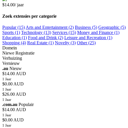
$14.00/ jaar
Zoek extensies per categorie
Popular (15)
Arts and Entertainment (2)
Business (5)
Geographic (5)
Sports (1)
Technology (13)
Services (15)
Money and Finance (1)
Education (1)
Food and Drink (2)
Leisure and Recreation (1)
Shopping (4)
Real Estate (1)
Novelty (3)
Other (25)
Domein
Niewe Registratie
Verhuizing
Vernieuw
.au
Nieuw
$14.00 AUD
1 Jaar
$0.00 AUD
1 Jaar
$26.00 AUD
1 Jaar
.com.au
Populair
$14.00 AUD
1 Jaar
$0.00 AUD
1 Jaar