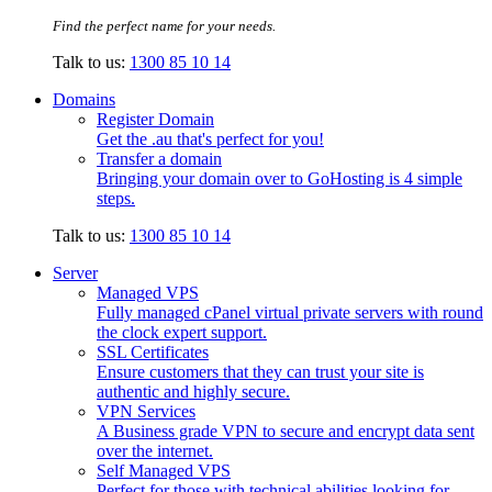
Find the perfect name for your needs.
Talk to us:
1300 85 10 14
Domains
Register Domain
Get the .au that's perfect for you!
Transfer a domain
Bringing your domain over to GoHosting is 4 simple
steps.
Talk to us:
1300 85 10 14
Server
Managed VPS
Fully managed cPanel virtual private servers with round
the clock expert support.
SSL Certificates
Ensure customers that they can trust your site is
authentic and highly secure.
VPN Services
A Business grade VPN to secure and encrypt data sent
over the internet.
Self Managed VPS
Perfect for those with technical abilities looking for