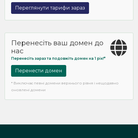
Переглянути тарифи зараз
Перенесіть ваш домен до
нас
Перенесіть зараз та подовжіть домен на 1 рік!*
Перенести домен
* Виключає певні домени верхнього рівня і нещодавно
оновлені домени