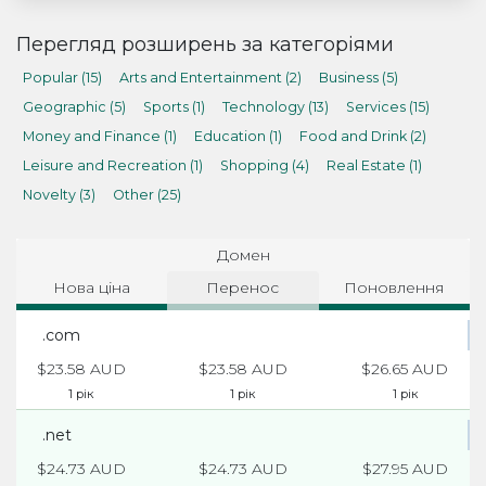
Перегляд розширень за категоріями
Popular (15)
Arts and Entertainment (2)
Business (5)
Geographic (5)
Sports (1)
Technology (13)
Services (15)
Money and Finance (1)
Education (1)
Food and Drink (2)
Leisure and Recreation (1)
Shopping (4)
Real Estate (1)
Novelty (3)
Other (25)
Домен
Нова ціна
Перенос
Поновлення
.com
$23.58 AUD
$23.58 AUD
$26.65 AUD
1 рік
1 рік
1 рік
.net
$24.73 AUD
$24.73 AUD
$27.95 AUD