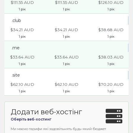
$111.55 AUD
$111.55 AUD
$126.10 AUD
1 рік
1 рік
1 рік
.club
$34.21 AUD
$34.21 AUD
$38.68 AUD
1 рік
1 рік
1 рік
.me
$33.64 AUD
$33.64 AUD
$38.03 AUD
1 рік
1 рік
1 рік
.site
$62.10 AUD
$62.10 AUD
$70.20 AUD
1 рік
1 рік
1 рік
Додати веб-хостінг
Оберіть веб-хостинг
Ми маємо тарифи які задовільнять будь-який бюджет