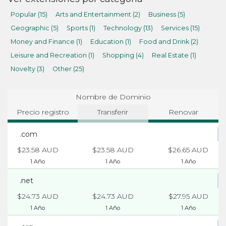
Popular (15)
Arts and Entertainment (2)
Business (5)
Geographic (5)
Sports (1)
Technology (13)
Services (15)
Money and Finance (1)
Education (1)
Food and Drink (2)
Leisure and Recreation (1)
Shopping (4)
Real Estate (1)
Novelty (3)
Other (25)
Nombre de Dominio
Precio registro
Transferir
Renovar
.com
$23.58 AUD
$23.58 AUD
$26.65 AUD
1 Año
1 Año
1 Año
.net
$24.73 AUD
$24.73 AUD
$27.95 AUD
1 Año
1 Año
1 Año